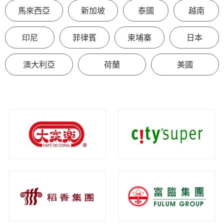
馬來西亞
新加坡
泰國
越南
印尼
菲律賓
柬埔寨
日本
澳大利亞
荷蘭
美國